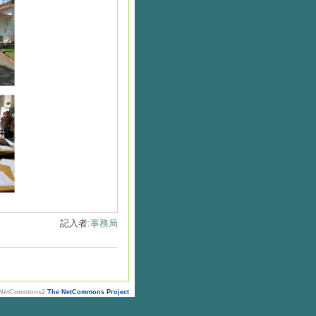
記入者:
事務局
 NetCommons2
The NetCommons Project